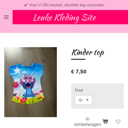
Voor 17:00u besteld, dezelfde dag verzonden.
Ga
direct
Leuke Kleding Site
naar
de
hoofdinhoud
Kinder top
€ 7,50
Maat
In
winkelwagen