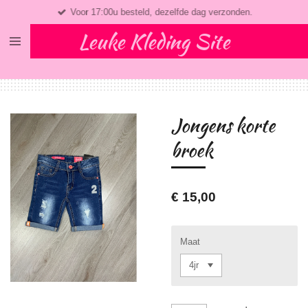
Voor 17:00u besteld, dezelfde dag verzonden.
Ga
direct
Leuke Kleding Site
naar
de
hoofdinhoud
Jongens korte
broek
€ 15,00
Maat