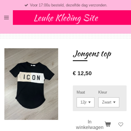
Voor 17:00u besteld, dezelfde dag verzonden.
Ga
direct
Leuke Kleding Site
naar
de
hoofdinhoud
Jongens top
€ 12,50
Maat
Kleur
In
winkelwagen