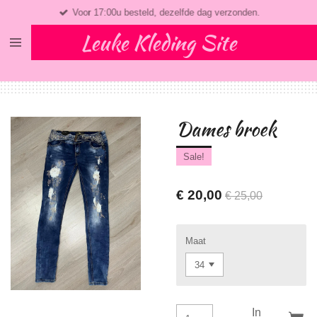
Voor 17:00u besteld, dezelfde dag verzonden.
Ga
direct
Leuke Kleding Site
naar
de
hoofdinhoud
Dames broek
Sale!
€ 20,00
€ 25,00
Maat
In