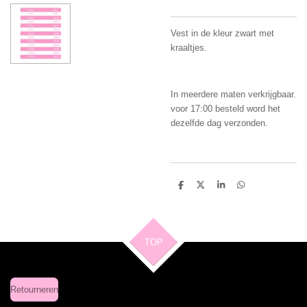
Vest in de kleur zwart met
kraaltjes.
In meerdere maten verkrijgbaar.
voor 17:00 besteld word het
dezelfde dag verzonden.
D
D
S
D
e
e
h
e
l
e
a
l
e
l
r
e
n
e
n
TOP
Retourneren