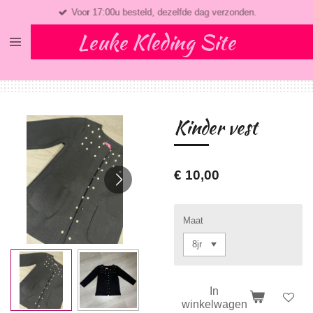
Voor 17:00u besteld, dezelfde dag verzonden.
Ga
direct
Leuke Kleding Site
naar
de
hoofdinhoud
Kinder vest
€ 10,00
Maat
In
winkelwagen