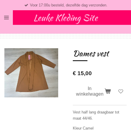
Voor 17:00u besteld, dezelfde dag verzonden.
Ga
direct
Leuke Kleding Site
naar
de
hoofdinhoud
Dames vest
€ 15,00
In
winkelwagen
Vest half lang draagbaar tot
maat 44/46.
Kleur Camel