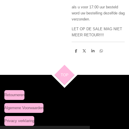
als u voor 17:00 uur besteld
word uw bestelling dezelfde dag
verzonden.
LET OP DE SALE MAG NIET
MEER RETOUR!!!!
D
D
S
D
e
e
h
e
l
e
a
l
e
l
r
e
n
e
n
TOP
Retourneren
Algemene Voorwaarden
Privacy verklaring