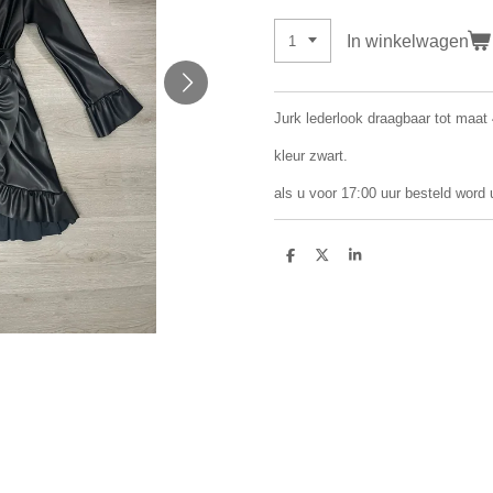
In winkelwagen
Jurk lederlook draagbaar tot maat
kleur zwart.
als u voor 17:00 uur besteld word
D
D
S
e
e
h
l
e
a
e
l
r
n
e