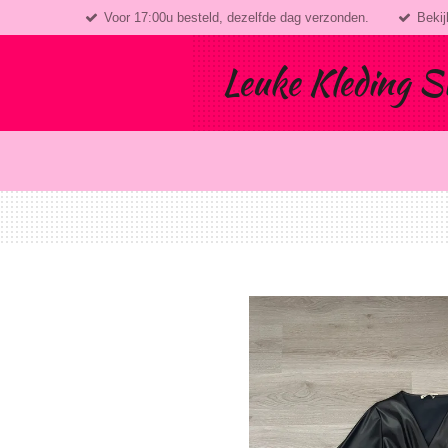
Voor 17:00u besteld, dezelfde dag verzonden.
Bekij
Ga
direct
naar
Leuke Kleding S
de
hoofdinhoud