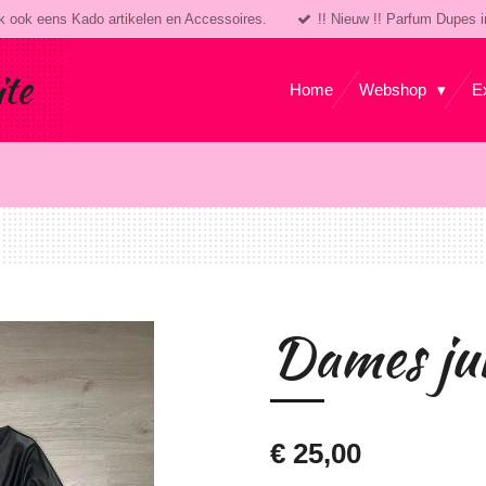
k ook eens Kado artikelen en Accessoires.
!! Nieuw !! Parfum Dupes i
ite
Home
Webshop
E
Dames ju
€ 25,00