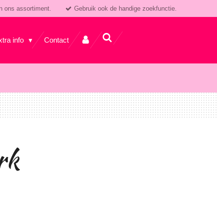
n ons assortiment.
Gebruik ook de handige zoekfunctie.
xtra info
Contact
rk